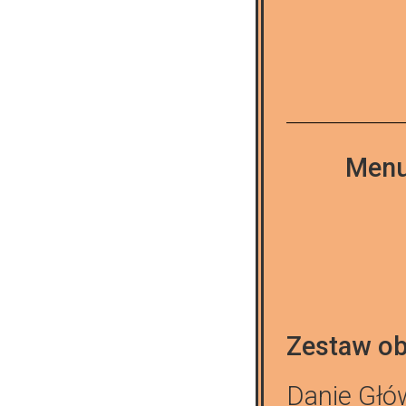
Menu
Zestaw ob
Danie Głó