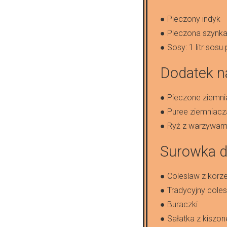
● Pieczony indyk
● Pieczona szynk
● Sosy: 1 litr sos
Dodatek n
● Pieczone ziemni
● Puree ziemniac
● Ryż z warzywam
Surowka d
● Coleslaw z korze
● Tradycyjny cole
● Buraczki
● Sałatka z kiszo