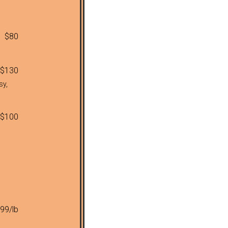
$80
$130
sy,
$100
99/lb