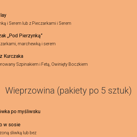
lay
nką i Serem lub z Pieczarkami i Serem
zak „Pod Pierzynką”
czarkami, marchewką i serem
 z Kurczaka
rowany Szpinakiem i Fetą, Owinięty Boczkiem
Wieprzowina (pakiety po 5 sztuk)
ówka po myśliwsku
b w sosie
zoną śliwką lub bez