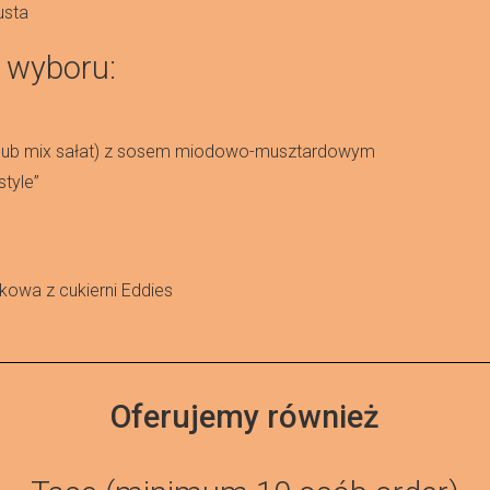
usta
o wyboru:
i (lub mix sałat) z sosem miodowo-musztardowym
style”
kowa z cukierni Eddies
Oferujemy również