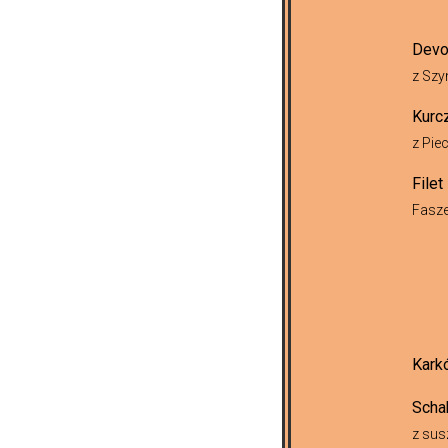
Devo
z Szy
Kurc
z Pie
Filet
Fasze
Kark
Scha
z sus