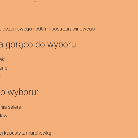
a
u pieczeniowego i 500 ml sosu żurawinowego
a gorąco do wyboru:
aki
zane
i
o wyboru:
nia selera
slaw
nej kapusty z marchewką