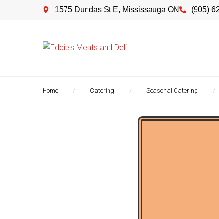
1575 Dundas St E, Mississauga ON
(905) 6
/
/
/
Home
Catering
Seasonal Catering