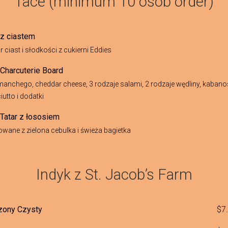
Tace (minimum 10 osób order)
 z ciastem
 ciast i słodkości z cukierni Eddies
 Charcuterie Board
 manchego, cheddar cheese, 3 rodzaje salami, 2 rodzaje wędliny, kabano
iutto i dodatki
 Tatar z łososiem
wane z zielona cebulka i świeża bagietka
Indyk z St. Jacob’s Farm
zony Czysty
$7.