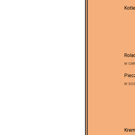
Kotl
Rola
w ci
Piec
w sos
Krem