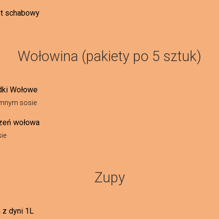
et schabowy
Wołowina (pakiety po 5 sztuk)
dki Wołowe
emnym sosie
zeń wołowa
ie
Zupy
 z dyni 1L