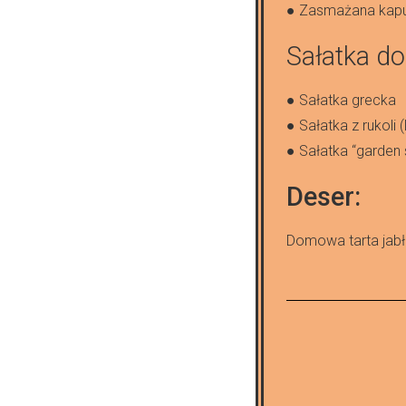
● Zasmażana kap
Sałatka d
● Sałatka grecka
● Sałatka z rukol
● Sałatka “garden 
Deser:
Domowa tarta jabł